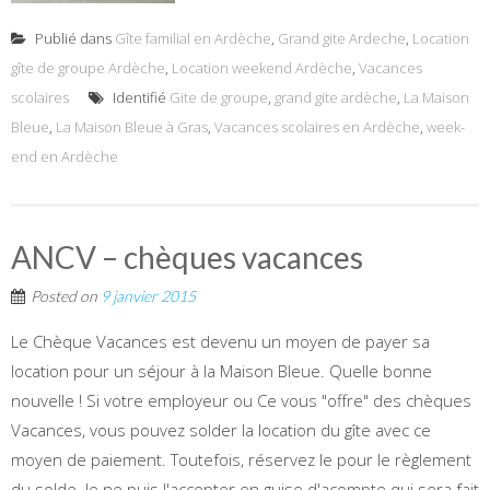
Publié dans
Gîte familial en Ardèche
,
Grand gite Ardeche
,
Location
gîte de groupe Ardèche
,
Location weekend Ardèche
,
Vacances
scolaires
Identifié
Gite de groupe
,
grand gite ardèche
,
La Maison
Bleue
,
La Maison Bleue à Gras
,
Vacances scolaires en Ardèche
,
week-
end en Ardèche
ANCV – chèques vacances
Posted on
9 janvier 2015
Le Chèque Vacances est devenu un moyen de payer sa
location pour un séjour à la Maison Bleue. Quelle bonne
nouvelle ! Si votre employeur ou Ce vous "offre" des chèques
Vacances, vous pouvez solder la location du gîte avec ce
moyen de paiement. Toutefois, réservez le pour le règlement
du solde. Je ne puis l'accepter en guise d'acompte qui sera fait