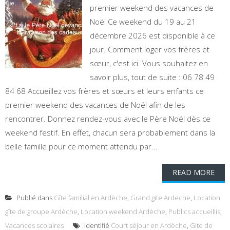
premier weekend des vacances de
Noël Ce weekend du 19 au 21
décembre 2026 est disponible à ce
jour. Comment loger vos frères et
sœur, c'est ici. Vous souhaitez en
savoir plus, tout de suite : 06 78 49
84 68 Accueillez vos frères et sœurs et leurs enfants ce
premier weekend des vacances de Noël afin de les
rencontrer. Donnez rendez-vous avec le Père Noël dès ce
weekend festif. En effet, chacun sera probablement dans la
belle famille pour ce moment attendu par...
READ MORE
Publié dans
Gîte familial en Ardèche
,
Grand gite Ardeche
,
Location
gîte de groupe Ardèche
,
Location weekend Ardèche
,
Publics accueillis
,
Vacances scolaires
Identifié
Court séjour en Ardèche
,
Gite de