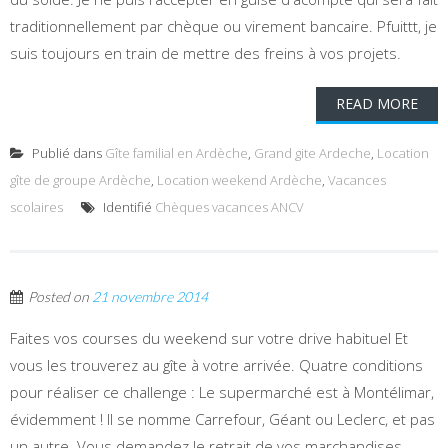
traditionnellement par chèque ou virement bancaire. Pfuittt, je
suis toujours en train de mettre des freins à vos projets.
READ MORE
Publié dans
Gîte familial en Ardèche
,
Grand gite Ardeche
,
Location
gîte de groupe Ardèche
,
Location weekend Ardèche
,
Vacances
scolaires
Identifié
Chèques vacances ANCV
Posted on
21 novembre 2014
Faites vos courses du weekend sur votre drive habituel Et
vous les trouverez au gîte à votre arrivée. Quatre conditions
pour réaliser ce challenge : Le supermarché est à Montélimar,
évidemment ! Il se nomme Carrefour, Géant ou Leclerc, et pas
un autre. Vous demandez le retrait de vos marchandises