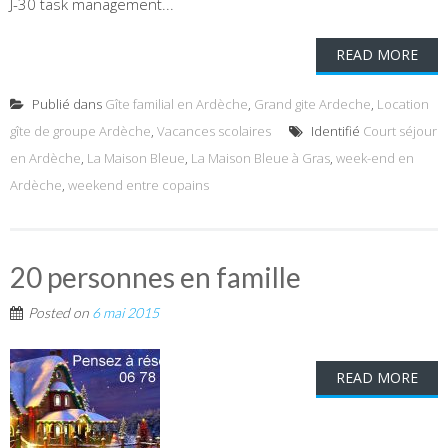
J-30 task management...
READ MORE
Publié dans
Gîte familial en Ardèche
,
Grand gite Ardeche
,
Location
gîte de groupe Ardèche
,
Vacances scolaires
Identifié
Court séjour
en Ardèche
,
La Maison Bleue
,
La Maison Bleue à Gras
,
week-end en
Ardèche
,
weekend entre copains
20 personnes en famille
Posted on
6 mai 2015
READ MORE