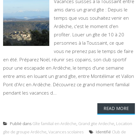
Vacances suisses à la Toussaint entre
amis dans un grand gîte : Depuis le
temps que vous souhaitez venir en
Ardèche, c'est le moment d'en
profiter. Louer un gîte de 10 à 20
personnes à la Toussaint, ce que
vous ne prenez pas le temps de faire
en été. Préparez Noël, réunir ses copains, son club sportif
pour une escapade en Ardèche, le temps d'une semaine
entre amis en louant un grand gîte, entre Montélimar et Vallon
Pont d'Arc en Ardèche. Découvrez ce grand moment familial
pendant les vacances d...
READ MORE
Publié dans
Gîte familial en Ardèche
,
Grand gite Ardeche
,
Location
gîte de groupe Ardèche
,
Vacances scolaires
Identifié
Club de