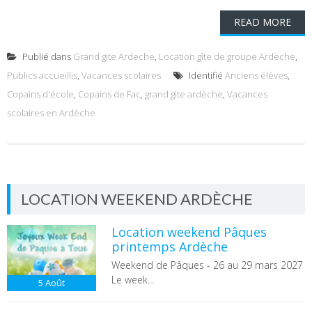
READ MORE
Publié dans
Grand gite Ardeche
,
Location gîte de groupe Ardèche
,
Publics accueillis
,
Vacances scolaires
Identifié
Anciens élèves
,
Copains d'école
,
Copains de Fac
,
grand gite ardèche
,
Vacances
scolaires en Ardèche
LOCATION WEEKEND ARDÈCHE
Location weekend Pâques
printemps Ardèche
Weekend de Pâques - 26 au 29 mars 2027
Le week...
5
Août