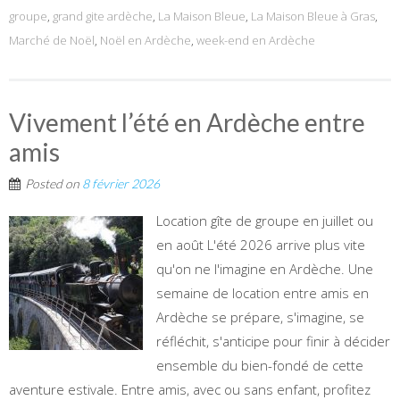
groupe
,
grand gite ardèche
,
La Maison Bleue
,
La Maison Bleue à Gras
,
Marché de Noël
,
Noël en Ardèche
,
week-end en Ardèche
Vivement l’été en Ardèche entre
amis
Posted on
8 février 2026
Location gîte de groupe en juillet ou
en août L'été 2026 arrive plus vite
qu'on ne l'imagine en Ardèche. Une
semaine de location entre amis en
Ardèche se prépare, s'imagine, se
réfléchit, s'anticipe pour finir à décider
ensemble du bien-fondé de cette
aventure estivale. Entre amis, avec ou sans enfant, profitez