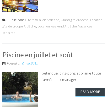
Publié dans
Gîte familial en Ardèche
,
Grand gite Ardeche
,
Location
gîte de groupe Ardèche
,
Location weekend Ardèche
,
Vacances
scolaires
Piscine en juillet et août
Posted on
6 mai 2015
pétanque, ping-pong et prairie toute
l’année task manager.
READ MORE