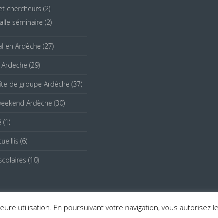
et chercheurs
(2)
alle séminaire
(2)
ial en Ardèche
(27)
e Ardeche
(29)
îte de groupe Ardèche
(37)
weekend Ardèche
(30)
é
(1)
ueillis
(6)
colaires
(10)
eure utilisation. En poursuivant votre navigation, vous autorisez leu
04 75 04 39 45