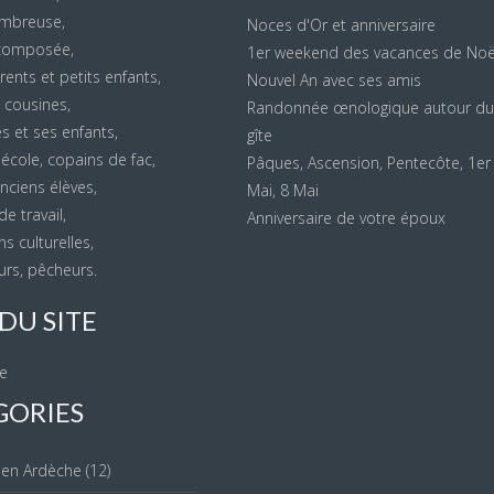
ombreuse,
Noces d'Or et anniversaire
ecomposée,
1er weekend des vacances de Noë
ents et petits enfants,
Nouvel An avec ses amis
 cousines,
Randonnée œnologique autour du
s et ses enfants,
gîte
école, copains de fac,
Pâques, Ascension, Pentecôte, 1er
ciens élèves,
Mai, 8 Mai
e travail,
Anniversaire de votre époux
s culturelles,
rs, pêcheurs.
DU SITE
te
GORIES
 en Ardèche
(12)