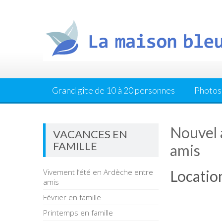
Skip
to
content
Grand gîte de 10 à 20 personnes
Photos
Nouvel 
VACANCES EN
FAMILLE
amis
Vivement l’été en Ardèche entre
Locatio
amis
Février en famille
Printemps en famille