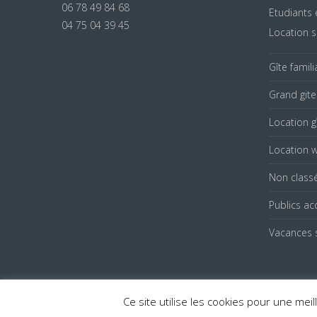
06 78 49 84 68
Etudiants 
04 75 04 39 45
Location s
Gîte famil
Grand git
Location g
Location 
Non class
Publics acc
Vacances s
Ce site utilise les cookies pour une meill
La Maison Bleue - Le mas de Gras - 07700 Gras - Tel : 