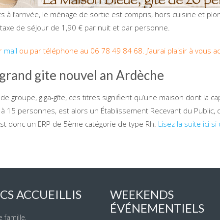
its à l’arrivée, le ménage de sortie est compris, hors cuisine et pl
 taxe de séjour de 1,90 € par nuit et par personne.
r
mail
ou par téléphone au 06 78 49 84 68. J’aurai plaisir à vous acc
 grand gite nouvel an Ardèche
 de groupe, giga-gîte, ces titres signifient qu’une maison dont la ca
 à 15 personnes, est alors un Établissement Recevant du Public, 
st donc un ERP de 5ème catégorie de type Rh.
Lisez la suite ici s
CS ACCUEILLIS
WEEKENDS
ÉVÉNEMENTIELS
 famille,