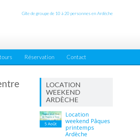
Gîte de groupe de 10 à 20 personnes en Ardèche
tours
Réservation
Contact
entre
LOCATION
WEEKEND
ARDÈCHE
e
Location
weekend Pâques
5
Août
printemps
Ardèche