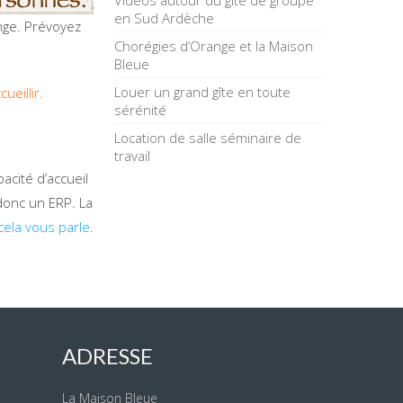
Vidéos autour du gîte de groupe
en Sud Ardèche
onge. Prévoyez
Chorégies d’Orange et la Maison
Bleue
Louer un grand gîte en toute
ueillir.
sérénité
Location de salle séminaire de
travail
pacité d’accueil
donc un ERP. La
i cela vous parle
.
ADRESSE
La Maison Bleue