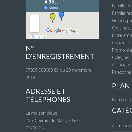
Famille n
Famille r
Grands par
Cousins et
Entre amie
Copains d'
N°
Promo d'an
D’ENREGISTREMENT
Collègues d
Association
07099 000000 8X du 29 novembre
Randonneu
2018
PLAN 
ADRESSE ET
TÉLÉPHONES
Plan du si
CATÉ
La maison bleue
156, Chemin du Mas de Gras
Animation
07700 Gras