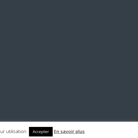
r utilisation.
En savoir plus
WordPress Theme
:
AccessPress Lite
Accepter