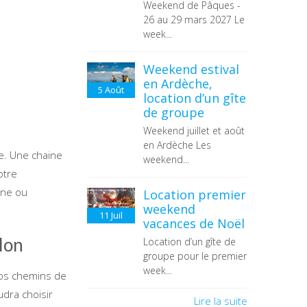
Weekend de Pâques -
26 au 29 mars 2027 Le
week...
Weekend estival
en Ardèche,
5
Août
location d’un gîte
de groupe
Weekend juillet et août
en Ardèche Les
e. Une chaine
weekend...
otre
one ou
Location premier
weekend
11
Juil
vacances de Noël
lon
Location d’un gîte de
groupe pour le premier
week...
vos chemins de
udra choisir
Lire la suite