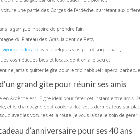
 voiture une partie des Gorges de l’Ardèche, s’arrêtant aux différ
s la garrigue, histoire de prendre l’air,
ntagne du Plateau des Gras, la dent de Retz,
es
vignerons locaux
avec quelques vins plutôt surprenant,
lques cosmétiques bios et locaux dont on a le secret,
t ne jamais quitter le gîte pour le trio habituel : apéro, barbecu
d’un grand gîte pour réunir ses amis
 en Ardèche est LE gîte idéal pour fêter cet instant entre amis.
ble, et le champagne peut couler à flot, vous dormez tous sur place
uci avec les voitures et la route. Je vous laisse le soin de gérer l
cadeau d’anniversaire pour ses 40 ans