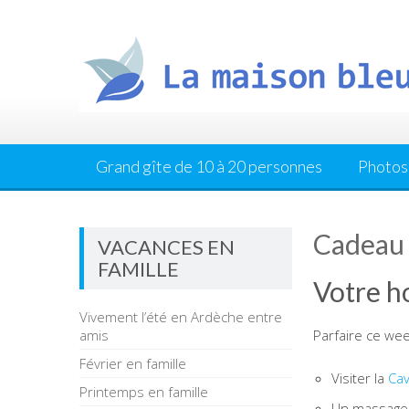
Skip
to
content
Grand gîte de 10 à 20 personnes
Photos
Cadeau 
VACANCES EN
FAMILLE
Votre h
Vivement l’été en Ardèche entre
amis
Parfaire ce we
Février en famille
Visiter la
Cav
Printemps en famille
Un massage à