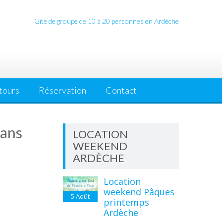
Gîte de groupe de 10 à 20 personnes en Ardèche
tours
Réservation
Contact
 ans
LOCATION
WEEKEND
ARDÈCHE
Location
weekend Pâques
5
Août
printemps
Ardèche