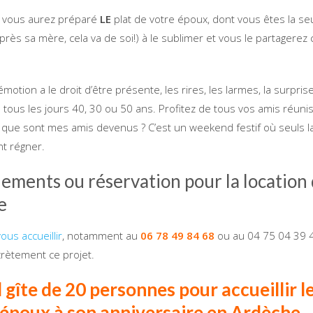
 vous aurez préparé
LE
plat de votre époux, dont vous êtes la se
près sa mère, cela va de soi!) à le sublimer et vous le partagerez
émotion a le droit d’être présente, les rires, les larmes, la surpris
as tous les jours 40, 30 ou 50 ans. Profitez de tous vos amis réuni
 que sont mes amis devenus ? C’est un weekend festif où seuls la 
t régner.
ments ou réservation pour la location 
e
ous accueillir
, notamment au
06 78 49 84 68
ou au 04 75 04 39 4
crètement ce projet.
gîte de 20 personnes pour accueillir l
 époux à son anniversaire en Ardèche.