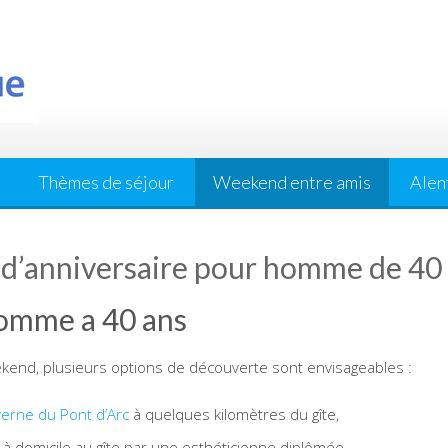
Thèmes de séjour
Weekend entre amis
Alen
d’anniversaire pour homme de 40
omme a 40 ans
ekend, plusieurs options de découverte sont envisageables :
erne du Pont d’Arc
à quelques kilomètres du gîte,
 domicile au gîte par une esthéticienne diplômée.