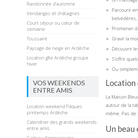
Randonnée d’automne
Parcourir en
Vendanges et châtaignes
belvédères,
Court séjour ou cœur de
Promener dan
semaine
Toussaint
Gravir la mo
Paysage de neige en Ardèche
Découvrir l
Location gîte Ardèche groupe
S’offrir que
hiver
Ou simplemen
Location 
VOS WEEKENDS
ENTRE AMIS
La Maison Bleue
autour de la ta
Location weekend Pâques
printemps Ardèche
même. Pas de so
Calendrier des grands weekends
Un beau 
entre amis
Cadeau d’anniversaire