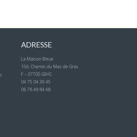
ADRESSE
La Maison Bleue
156, Chemin du Mas de Gras
F – 07700 GRAS
l
04 75 04 39 45
06 78 49 84 68