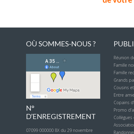
OÙ SOMMES-NOUS ?
PUBLI
Réunion de
Famille n
Famille r
Grands par
Cousins et
Entre amie
Copains d'
N°
Promo d'an
D’ENREGISTREMENT
Collègues d
Association
07099 000000 8X du 29 novembre
Randonneu