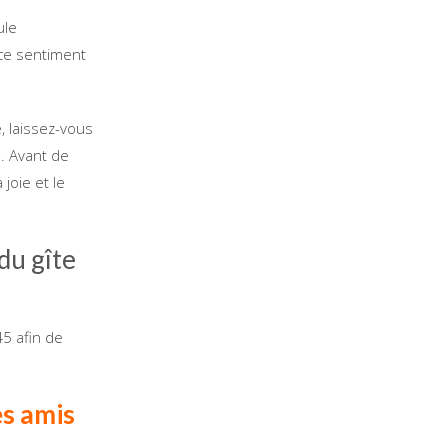
ule
 ce sentiment
e, laissez-vous
s. Avant de
joie et le
du gîte
5 afin de
es amis