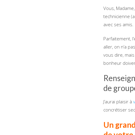
Vous, Madame,
technicienne (a
avec ses amis.
Parfaitement, l’
aller, on n’a p
vous dire, mais
bonheur doiven
Renseigne
de group
J’aurai plaisir à
v
concrétiser se
Un grand 
de votre