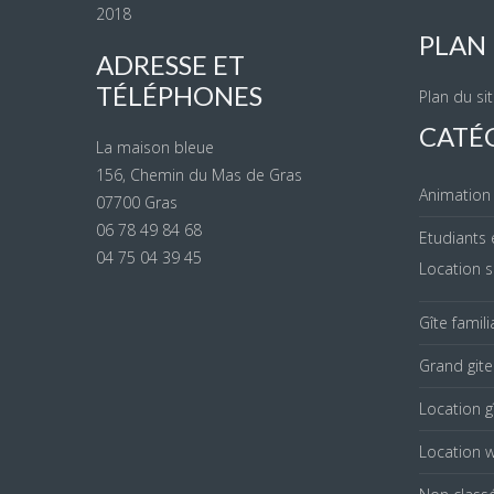
2018
PLAN 
ADRESSE ET
TÉLÉPHONES
Plan du si
CATÉ
La maison bleue
156, Chemin du Mas de Gras
Animation
07700 Gras
06 78 49 84 68
Etudiants 
04 75 04 39 45
Location s
Gîte famil
Grand git
Location g
Location 