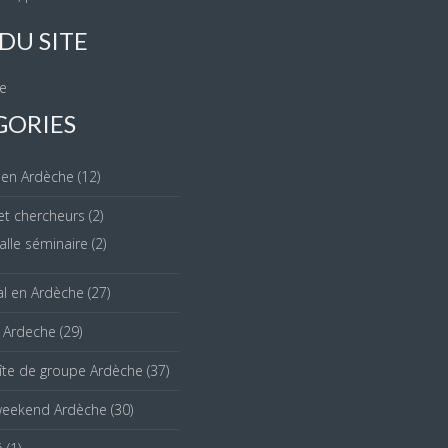
DU SITE
te
GORIES
 en Ardèche
(12)
et chercheurs
(2)
alle séminaire
(2)
ial en Ardèche
(27)
e Ardeche
(29)
îte de groupe Ardèche
(37)
weekend Ardèche
(30)