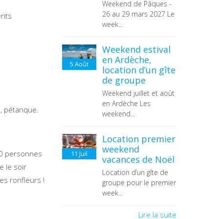
Weekend de Pâques -
26 au 29 mars 2027 Le
ents
week...
Weekend estival
en Ardèche,
5
Août
location d’un gîte
de groupe
Weekend juillet et août
en Ardèche Les
e, pétanque.
weekend...
Location premier
weekend
 20 personnes
11
Juil
vacances de Noël
 le soir
Location d’un gîte de
es ronfleurs !
groupe pour le premier
week...
Lire la suite