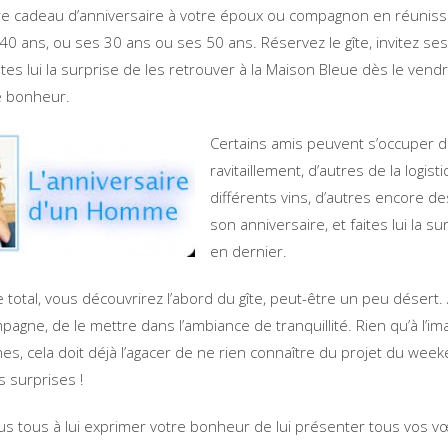
stre cadeau d’anniversaire à votre époux ou compagnon en réunis
40 ans, ou ses 30 ans ou ses 50 ans. Réservez le gîte, invitez ses
aites lui la surprise de les retrouver à la Maison Bleue dès le vend
 bonheur.
Certains amis peuvent s’occuper 
ravitaillement, d’autres de la logist
différents vins, d’autres encore d
son anniversaire, et faites lui la su
en dernier.
 total, vous découvrirez l’abord du gîte, peut-être un peu désert.
gne, de le mettre dans l’ambiance de tranquillité. Rien qu’à l’im
gnes, cela doit déjà l’agacer de ne rien connaître du projet du wee
s surprises !
vous tous à lui exprimer votre bonheur de lui présenter tous vos 