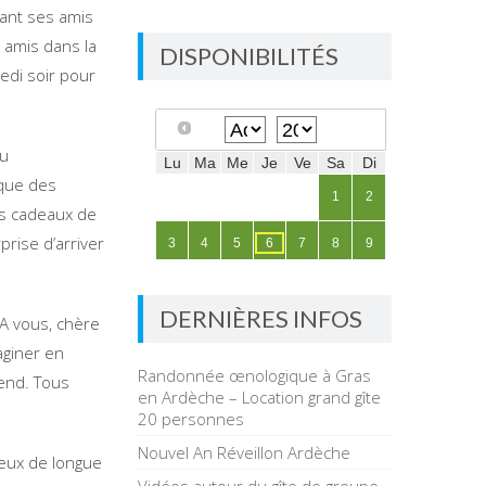
sant ses amis
 amis dans la
DISPONIBILITÉS
redi soir pour
du
ique des
es cadeaux de
rprise d’arriver
DERNIÈRES INFOS
 A vous, chère
aginer en
Randonnée œnologique à Gras
kend. Tous
en Ardèche – Location grand gîte
20 personnes
Nouvel An Réveillon Ardèche
vœux de longue