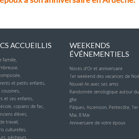
CS ACCUEILLIS
WEEKENDS
ÉVÉNEMENTIELS
 famille,
ombreuse,
Noces d'Or et anniversaire
ecomposée,
1er weekend des vacances de Noë
ents et petits enfants,
Nouvel An avec ses amis
 cousines,
Randonnée œnologique autour du
s et ses enfants,
gîte
école, copains de fac,
Pâques, Ascension, Pentecôte, 1er
ciens élèves,
Mai, 8 Mai
e travail,
Anniversaire de votre époux
s culturelles,
rs, pêcheurs.