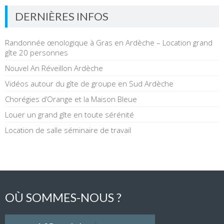
DERNIÈRES INFOS
Randonnée œnologique à Gras en Ardèche – Location grand
gîte 20 personnes
Nouvel An Réveillon Ardèche
Vidéos autour du gîte de groupe en Sud Ardèche
Chorégies d’Orange et la Maison Bleue
Louer un grand gîte en toute sérénité
Location de salle séminaire de travail
OÙ SOMMES-NOUS ?