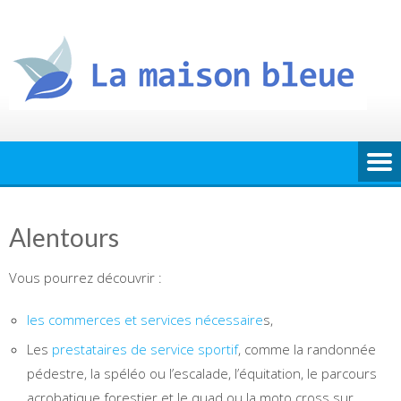
Skip
to
content
Alentours
Vous pourrez découvrir :
les commerces et services nécessaire
s,
Les
prestataires de service sportif
, comme la randonnée
pédestre, la spéléo ou l’escalade, l’équitation, le parcours
acrobatique forestier et le quad ou la moto cross sur