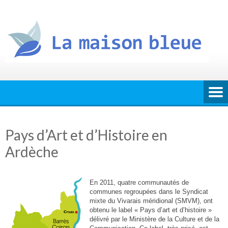
Skip
to
content
Pays d’Art et d’Histoire en
Ardèche
En 2011, quatre communautés de
communes regroupées dans le Syndicat
mixte du Vivarais méridional (SMVM), ont
obtenu le label « Pays d’art et d’histoire »
délivré par le Ministère de la Culture et de la