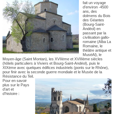
fait un voyage
d’environ -4500
ans, des
dolmens du Bois
des Géantes
(Bourg-Saint-
Andéol) en
passant par la
civilisation gallo-
romaine (Alba La
Romaine, le
théâtre antique et
MuséAl), le
Moyen-âge (Saint Montan), les XVIIème et XVIIIème siècles
(hôtels particuliers à Viviers et Bourg-Saint-Andéol), puis le
XIXème avec quelques édifices industriels (ponts sur le Rhône),
pour finir avec la seconde guerre mondiale et le Musée de la
Résistance du Teil.
Pour en savoir
plus sur le Pays
d’art et
d’histoire :