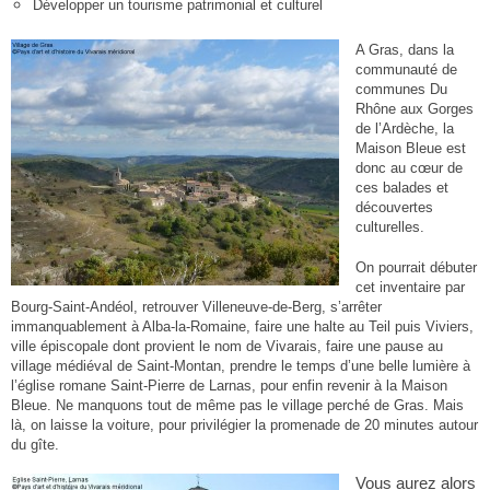
Développer un tourisme patrimonial et culturel
A Gras, dans la
communauté de
communes Du
Rhône aux Gorges
de l’Ardèche, la
Maison Bleue est
donc au cœur de
ces balades et
découvertes
culturelles.
On pourrait débuter
cet inventaire par
Bourg-Saint-Andéol, retrouver Villeneuve-de-Berg, s’arrêter
immanquablement à Alba-la-Romaine, faire une halte au Teil puis Viviers,
ville épiscopale dont provient le nom de Vivarais, faire une pause au
village médiéval de Saint-Montan, prendre le temps d’une belle lumière à
l’église romane Saint-Pierre de Larnas, pour enfin revenir à la Maison
Bleue. Ne manquons tout de même pas le village perché de Gras. Mais
là, on laisse la voiture, pour privilégier la promenade de 20 minutes a
u
tour
du gîte.
Vous aurez alors