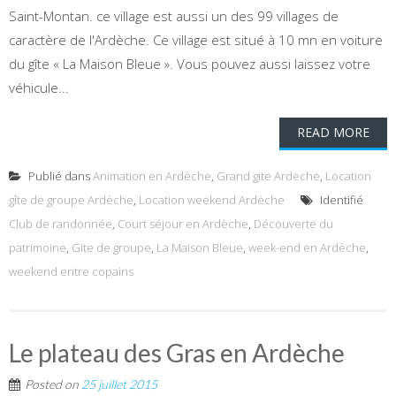
Saint-Montan. ce village est aussi un des 99 villages de
caractère de l'Ardèche. Ce village est situé à 10 mn en voiture
du gîte « La Maison Bleue ». Vous pouvez aussi laissez votre
véhicule...
READ MORE
Publié dans
Animation en Ardèche
,
Grand gite Ardeche
,
Location
gîte de groupe Ardèche
,
Location weekend Ardèche
Identifié
Club de randonnée
,
Court séjour en Ardèche
,
Découverte du
patrimoine
,
Gite de groupe
,
La Maison Bleue
,
week-end en Ardèche
,
weekend entre copains
Le plateau des Gras en Ardèche
Posted on
25 juillet 2015