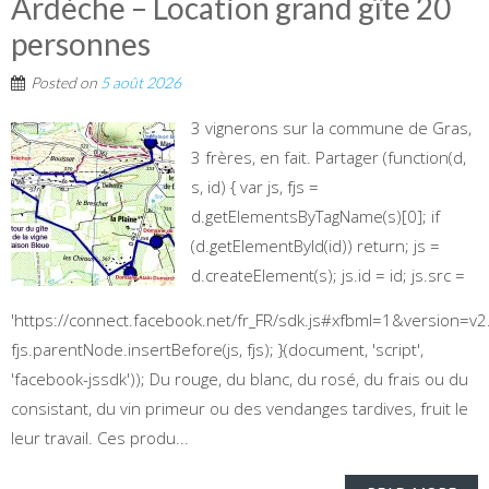
Ardèche – Location grand gîte 20
personnes
Posted on
5 août 2026
3 vignerons sur la commune de Gras,
3 frères, en fait. Partager (function(d,
s, id) { var js, fjs =
d.getElementsByTagName(s)[0]; if
(d.getElementById(id)) return; js =
d.createElement(s); js.id = id; js.src =
'https://connect.facebook.net/fr_FR/sdk.js#xfbml=1&version=v2.
fjs.parentNode.insertBefore(js, fjs); }(document, 'script',
'facebook-jssdk')); Du rouge, du blanc, du rosé, du frais ou du
consistant, du vin primeur ou des vendanges tardives, fruit le
leur travail. Ces produ...