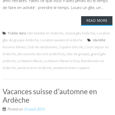
amis retraités. Faites ce que vous n'avez jamais eu le temps
de faire en activité : prendre le temps. Louez un gîte, un...
READ MORE
Publié dans
Gîte familial en Ardèche
,
Grand gite Ardeche
,
Location
gîte de groupe Ardèche
,
Location weekend Ardèche
Identifié
Anciens élèves
,
Club de randonnée
,
Copains d'école
,
Court séjour en
Ardèche
,
découverte des vins ardéchois
,
Gite de groupe
,
grand gite
ardèche
,
La Maison Bleue
,
La Maison Bleue à Gras
,
Randonnée en
Ardèche
,
week-end en Ardèche
,
weekend entre copains
Vacances suisse d’automne en
Ardèche
Posted on
25 août 2015