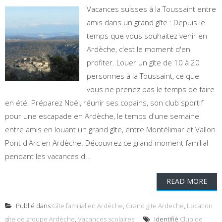
Vacances suisses à la Toussaint entre
amis dans un grand gîte : Depuis le
temps que vous souhaitez venir en
Ardèche, c'est le moment d'en
profiter. Louer un gîte de 10 à 20
personnes à la Toussaint, ce que
vous ne prenez pas le temps de faire
en été. Préparez Noël, réunir ses copains, son club sportif
pour une escapade en Ardèche, le temps d'une semaine
entre amis en louant un grand gîte, entre Montélimar et Vallon
Pont d'Arc en Ardèche. Découvrez ce grand moment familial
pendant les vacances d...
READ MORE
Publié dans
Gîte familial en Ardèche
,
Grand gite Ardeche
,
Location
gîte de groupe Ardèche
,
Vacances scolaires
Identifié
Club de