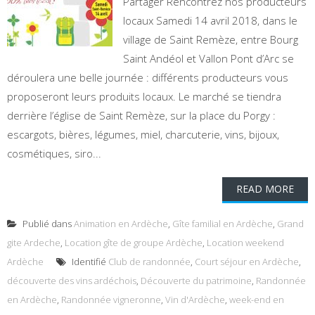
Partager Rencontrez nos producteurs
locaux Samedi 14 avril 2018, dans le
village de Saint Remèze, entre Bourg
Saint Andéol et Vallon Pont d’Arc se
déroulera une belle journée : différents producteurs vous
proposeront leurs produits locaux. Le marché se tiendra
derrière l’église de Saint Remèze, sur la place du Porgy :
escargots, bières, légumes, miel, charcuterie, vins, bijoux,
cosmétiques, siro...
READ MORE
Publié dans
Animation en Ardèche
,
Gîte familial en Ardèche
,
Grand
gite Ardeche
,
Location gîte de groupe Ardèche
,
Location weekend
Ardèche
Identifié
Club de randonnée
,
Court séjour en Ardèche
,
découverte des vins ardéchois
,
Découverte du patrimoine
,
Randonnée
en Ardèche
,
Randonnée vigneronne
,
Vin d'Ardèche
,
week-end en