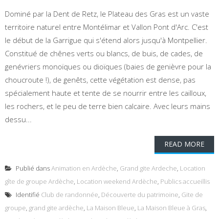
Dominé par la Dent de Retz, le Plateau des Gras est un vaste
territoire naturel entre Montélimar et Vallon Pont d'Arc. C'est
le début de la Garrigue qui s'étend alors jusqu'à Montpellier.
Constitué de chênes verts ou blancs, de buis, de cades, de
genévriers monoïques ou dioïques (baies de genièvre pour la
choucroute !), de genêts, cette végétation est dense, pas
spécialement haute et tente de se nourrir entre les cailloux,
les rochers, et le peu de terre bien calcaire. Avec leurs mains
dessu...
READ MORE
Publié dans
Animation en Ardèche
,
Grand gite Ardeche
,
Location
gîte de groupe Ardèche
,
Location weekend Ardèche
,
Publics accueillis
Identifié
Club de randonnée
,
Découverte du patrimoine
,
Gite de
groupe
,
grand gite ardèche
,
La Maison Bleue
,
La Maison Bleue à Gras
,