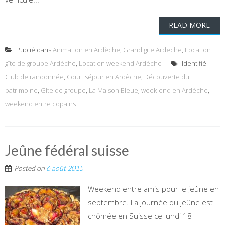
READ MORE
Publié dans
Animation en Ardèche
,
Grand gite Ardeche
,
Location
gîte de groupe Ardèche
,
Location weekend Ardèche
Identifié
Club de randonnée
,
Court séjour en Ardèche
,
Découverte du
patrimoine
,
Gite de groupe
,
La Maison Bleue
,
week-end en Ardèche
,
weekend entre copains
Jeûne fédéral suisse
Posted on
6 août 2015
Weekend entre amis pour le jeûne en
septembre. La journée du jeûne est
chômée en Suisse ce lundi 18