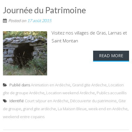
Journée du Patrimoine
Posted on
17 août 2015
Visitez nos villages de Gras, Larnas et
Saint Montan
READ MORE
Publié dans
Animation en Ardèche
,
Grand gite Ardeche
,
Location
gîte de groupe Ardèche
,
Location weekend Ardèche
,
Publics accueillis
Identifié
Court séjour en Ardèche
,
Découverte du patrimoine
,
Gite
de groupe
,
grand gite ardèche
,
La Maison Bleue
,
week-end en Ardèche
,
weekend entre copains