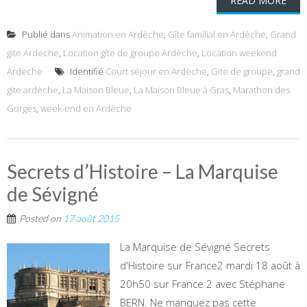
READ MORE
Publié dans
Animation en Ardèche
,
Gîte familial en Ardèche
,
Grand
gite Ardeche
,
Location gîte de groupe Ardèche
,
Location weekend
Ardèche
Identifié
Court séjour en Ardèche
,
Gite de groupe
,
grand
gite ardèche
,
La Maison Bleue
,
La Maison Bleue à Gras
,
Marathon des
Gorges
,
week-end en Ardèche
Secrets d’Histoire – La Marquise
de Sévigné
Posted on
17 août 2015
La Marquise de Sévigné Secrets
d'Histoire sur France2 mardi 18 août à
20h50 sur France 2 avec Stéphane
BERN. Ne manquez pas cette