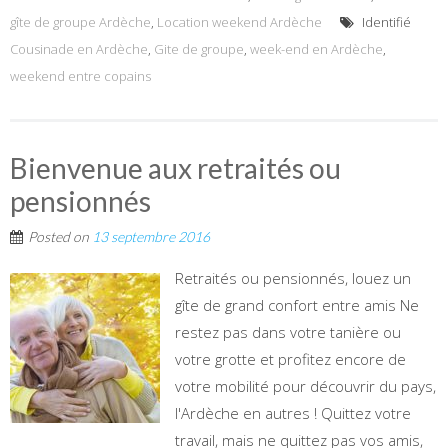
gîte de groupe Ardèche
,
Location weekend Ardèche
Identifié
Cousinade en Ardèche
,
Gite de groupe
,
week-end en Ardèche
,
weekend entre copains
Bienvenue aux retraités ou
pensionnés
Posted on
13 septembre 2016
Retraités ou pensionnés, louez un
gîte de grand confort entre amis Ne
restez pas dans votre tanière ou
votre grotte et profitez encore de
votre mobilité pour découvrir du pays,
l'Ardèche en autres ! Quittez votre
travail, mais ne quittez pas vos amis,