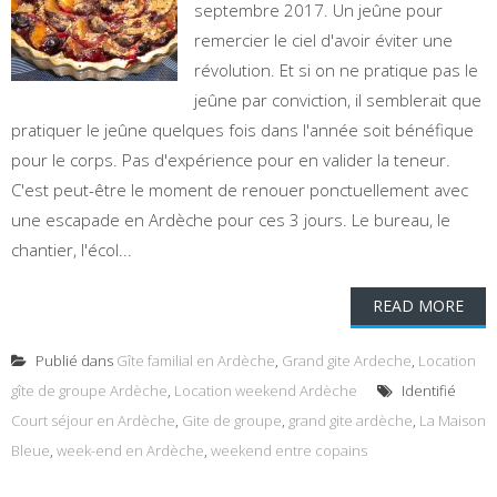
septembre 2017. Un jeûne pour
remercier le ciel d'avoir éviter une
révolution. Et si on ne pratique pas le
jeûne par conviction, il semblerait que
pratiquer le jeûne quelques fois dans l'année soit bénéfique
pour le corps. Pas d'expérience pour en valider la teneur.
C'est peut-être le moment de renouer ponctuellement avec
une escapade en Ardèche pour ces 3 jours. Le bureau, le
chantier, l'écol...
READ MORE
Publié dans
Gîte familial en Ardèche
,
Grand gite Ardeche
,
Location
gîte de groupe Ardèche
,
Location weekend Ardèche
Identifié
Court séjour en Ardèche
,
Gite de groupe
,
grand gite ardèche
,
La Maison
Bleue
,
week-end en Ardèche
,
weekend entre copains