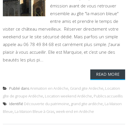
émission avant de vous retrouver
ensemble au gîte "la maison bleue"
entre amis et prendre le temps de
visiter ce château merveilleux. Réserver directement votre
weekend sur le site sécurisé dédié. Mais parfois un simple
appele au 06 78 49 84 68 est carrément plus simple. J'aurai
plaisir à vous accueillir. Elle est Marquise, et c’est une des
beautés les plus pi...
READ MORE
Publié dans
Animation en Ardèche
,
Grand gite Ardeche
,
Location
gîte de groupe Ardèche
,
Location weekend Ardèche
,
Publics accueillis
Identifié
Découverte du patrimoine
,
grand gite ardèche
,
La Maison
Bleue
,
La Maison Bleue à Gras
,
week-end en Ardèche