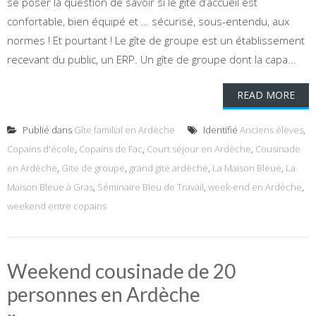
se poser la question de savoir si le gîte d’accueil est
confortable, bien équipé et … sécurisé, sous-entendu, aux
normes ! Et pourtant ! Le gîte de groupe est un établissement
recevant du public, un ERP. Un gîte de groupe dont la capa...
READ MORE
Publié dans
Gîte familial en Ardèche
Identifié
Anciens élèves
,
Copains d'école
,
Copains de Fac
,
Court séjour en Ardèche
,
Cousinade
en Ardèche
,
Gite de groupe
,
grand gite ardèche
,
La Maison Bleue
,
La
Maison Bleue à Gras
,
Séminaire Bleu de Travail
,
week-end en Ardèche
,
weekend entre copains
Weekend cousinade de 20
personnes en Ardèche