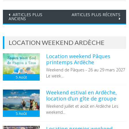
Navigation
ARTICLES PLUS
ARTICLES PLUS RÉCENTS
ANCIENS
des
articles
LOCATION WEEKEND ARDÈCHE
Location weekend Pâques
printemps Ardèche
Weekend de Pâques - 26 au 29 mars 2027
Le week...
5
Août
Weekend estival en Ardèche,
location d’un gîte de groupe
Weekend juillet et août en Ardèche Les
weekend...
5
Août
Location premier weekend