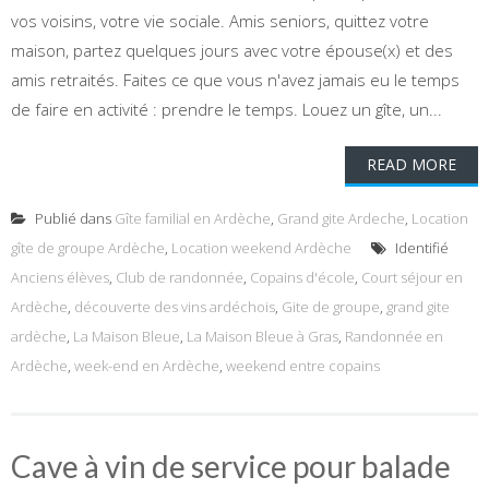
vos voisins, votre vie sociale. Amis seniors, quittez votre
maison, partez quelques jours avec votre épouse(x) et des
amis retraités. Faites ce que vous n'avez jamais eu le temps
de faire en activité : prendre le temps. Louez un gîte, un...
READ MORE
Publié dans
Gîte familial en Ardèche
,
Grand gite Ardeche
,
Location
gîte de groupe Ardèche
,
Location weekend Ardèche
Identifié
Anciens élèves
,
Club de randonnée
,
Copains d'école
,
Court séjour en
Ardèche
,
découverte des vins ardéchois
,
Gite de groupe
,
grand gite
ardèche
,
La Maison Bleue
,
La Maison Bleue à Gras
,
Randonnée en
Ardèche
,
week-end en Ardèche
,
weekend entre copains
Cave à vin de service pour balade