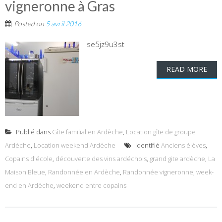
vigneronne à Gras
Posted on
5 avril 2016
se5jz9u3st
READ MORE
Publié dans
Gîte familial en Ardèche
,
Location gîte de groupe
Ardèche
,
Location weekend Ardèche
Identifié
Anciens élèves
,
Copains d'école
,
découverte des vins ardéchois
,
grand gite ardèche
,
La
Maison Bleue
,
Randonnée en Ardèche
,
Randonnée vigneronne
,
week-
end en Ardèche
,
weekend entre copains