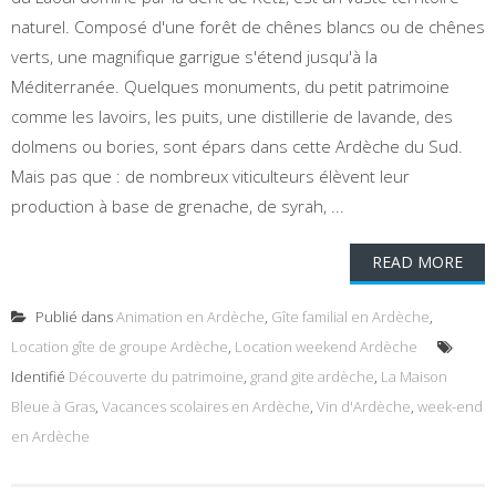
naturel. Composé d'une forêt de chênes blancs ou de chênes
verts, une magnifique garrigue s'étend jusqu'à la
Méditerranée. Quelques monuments, du petit patrimoine
comme les lavoirs, les puits, une distillerie de lavande, des
dolmens ou bories, sont épars dans cette Ardèche du Sud.
Mais pas que : de nombreux viticulteurs élèvent leur
production à base de grenache, de syrah, ...
READ MORE
Publié dans
Animation en Ardèche
,
Gîte familial en Ardèche
,
Location gîte de groupe Ardèche
,
Location weekend Ardèche
Identifié
Découverte du patrimoine
,
grand gite ardèche
,
La Maison
Bleue à Gras
,
Vacances scolaires en Ardèche
,
Vin d'Ardèche
,
week-end
en Ardèche