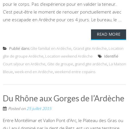
pour le corps. Pas d’expérience pour en valider la teneur.
C’est peut-être le moment de renouer ponctuellement avec
une escapade en Ardèche pour ces 4 jours. Le bureau, le ...
READ MORE
Publié dans
Gîte familial en Ardèche
,
Grand gite Ardeche
,
Location
gîte de groupe Ardèche
,
Location weekend Ardèche
Identifié
Court séjour en Ardèche
,
Gite de groupe
,
grand gite ardèche
,
La Maison
Bleue
,
week-end en Ardèche
,
weekend entre copains
Du Rhône aux Gorges de l’Ardèche
Posted on
25 juillet 2015
Entre Montélimar et Vallon Pont d'Arc, le Plateau des Gras ou
du Laoul dominé par la dent de Retz, est un vaste territoire