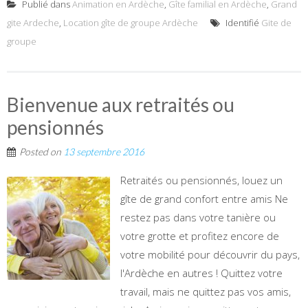
Publié dans
Animation en Ardèche
,
Gîte familial en Ardèche
,
Grand
gite Ardeche
,
Location gîte de groupe Ardèche
Identifié
Gite de
groupe
Bienvenue aux retraités ou
pensionnés
Posted on
13 septembre 2016
Retraités ou pensionnés, louez un
gîte de grand confort entre amis Ne
restez pas dans votre tanière ou
votre grotte et profitez encore de
votre mobilité pour découvrir du pays,
l'Ardèche en autres ! Quittez votre
travail, mais ne quittez pas vos amis,