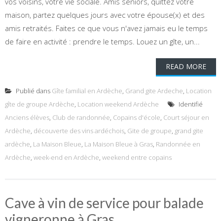
vos voisins, votre vie sociale. Amis seniors, quittez votre
maison, partez quelques jours avec votre épouse(x) et des
amis retraités. Faites ce que vous n'avez jamais eu le temps
de faire en activité : prendre le temps. Louez un gîte, un...
READ MORE
Publié dans
Gîte familial en Ardèche
,
Grand gite Ardeche
,
Location
gîte de groupe Ardèche
,
Location weekend Ardèche
Identifié
Anciens élèves
,
Club de randonnée
,
Copains d'école
,
Court séjour en
Ardèche
,
découverte des vins ardéchois
,
Gite de groupe
,
grand gite
ardèche
,
La Maison Bleue
,
La Maison Bleue à Gras
,
Randonnée en
Ardèche
,
week-end en Ardèche
,
weekend entre copains
Cave à vin de service pour balade
vigneronne à Gras