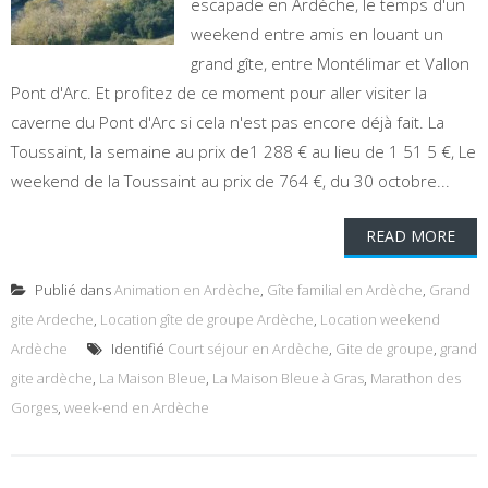
escapade en Ardèche, le temps d'un
weekend entre amis en louant un
grand gîte, entre Montélimar et Vallon
Pont d'Arc. Et profitez de ce moment pour aller visiter la
caverne du Pont d'Arc si cela n'est pas encore déjà fait. La
Toussaint, la semaine au prix de1 288 € au lieu de 1 51 5 €, Le
weekend de la Toussaint au prix de 764 €, du 30 octobre...
READ MORE
Publié dans
Animation en Ardèche
,
Gîte familial en Ardèche
,
Grand
gite Ardeche
,
Location gîte de groupe Ardèche
,
Location weekend
Ardèche
Identifié
Court séjour en Ardèche
,
Gite de groupe
,
grand
gite ardèche
,
La Maison Bleue
,
La Maison Bleue à Gras
,
Marathon des
Gorges
,
week-end en Ardèche