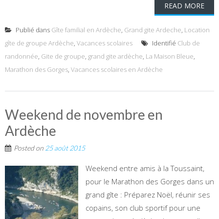
READ MORE
Publié dans
Gîte familial en Ardèche
,
Grand gite Ardeche
,
Location
gîte de groupe Ardèche
,
Vacances scolaires
Identifié
Club de
randonnée
,
Gite de groupe
,
grand gite ardèche
,
La Maison Bleue
,
Marathon des Gorges
,
Vacances scolaires en Ardèche
Weekend de novembre en
Ardèche
Posted on
25 août 2015
Weekend entre amis à la Toussaint,
pour le Marathon des Gorges dans un
grand gîte : Préparez Noël, réunir ses
copains, son club sportif pour une