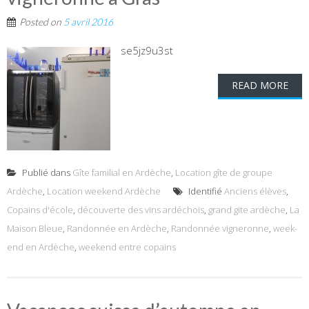
Posted on
5 avril 2016
se5jz9u3st
READ MORE
Publié dans
Gîte familial en Ardèche
,
Location gîte de groupe
Ardèche
,
Location weekend Ardèche
Identifié
Anciens élèves
,
Copains d'école
,
découverte des vins ardéchois
,
grand gite ardèche
,
La
Maison Bleue
,
Randonnée en Ardèche
,
Randonnée vigneronne
,
week-
end en Ardèche
,
weekend entre copains