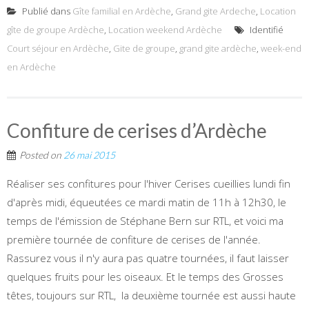
Publié dans
Gîte familial en Ardèche
,
Grand gite Ardeche
,
Location
gîte de groupe Ardèche
,
Location weekend Ardèche
Identifié
Court séjour en Ardèche
,
Gite de groupe
,
grand gite ardèche
,
week-end
en Ardèche
Confiture de cerises d’Ardèche
Posted on
26 mai 2015
Réaliser ses confitures pour l'hiver Cerises cueillies lundi fin
d'après midi, équeutées ce mardi matin de 11h à 12h30, le
temps de l'émission de Stéphane Bern sur RTL, et voici ma
première tournée de confiture de cerises de l'année.
Rassurez vous il n'y aura pas quatre tournées, il faut laisser
quelques fruits pour les oiseaux. Et le temps des Grosses
têtes, toujours sur RTL, la deuxième tournée est aussi haute