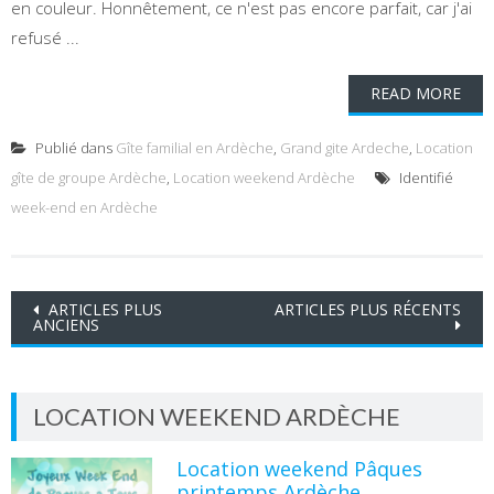
en couleur. Honnêtement, ce n'est pas encore parfait, car j'ai
refusé ...
READ MORE
Publié dans
Gîte familial en Ardèche
,
Grand gite Ardeche
,
Location
gîte de groupe Ardèche
,
Location weekend Ardèche
Identifié
week-end en Ardèche
Navigation
ARTICLES PLUS
ARTICLES PLUS RÉCENTS
ANCIENS
des
articles
LOCATION WEEKEND ARDÈCHE
Location weekend Pâques
printemps Ardèche