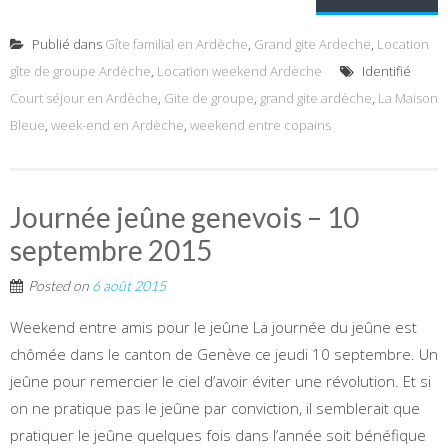
Publié dans
Gîte familial en Ardèche
,
Grand gite Ardeche
,
Location
gîte de groupe Ardèche
,
Location weekend Ardèche
Identifié
Court séjour en Ardèche
,
Gite de groupe
,
grand gite ardèche
,
La Maison
Bleue
,
week-end en Ardèche
,
weekend entre copains
Journée jeûne genevois – 10
septembre 2015
Posted on
6 août 2015
Weekend entre amis pour le jeûne La journée du jeûne est
chômée dans le canton de Genève ce jeudi 10 septembre. Un
jeûne pour remercier le ciel d’avoir éviter une révolution. Et si
on ne pratique pas le jeûne par conviction, il semblerait que
pratiquer le jeûne quelques fois dans l’année soit bénéfique